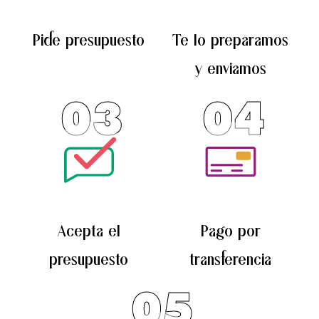
la
la
Pide presupuesto
Te lo preparamos
página
página
de
de
y enviamos
producto
producto
03
04
Acepta el
Pago por
presupuesto
transferencia
05