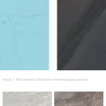
Inicio
/
Porcelánico imitación mármol para piscina