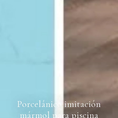
Porcelánico imitación
mármol para piscina