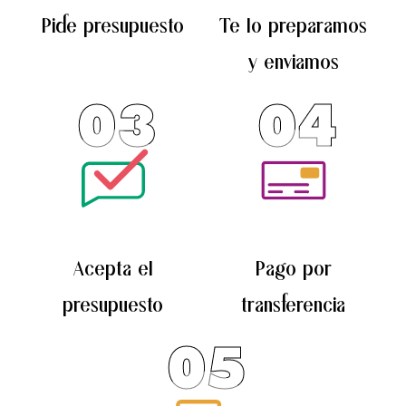
Pide presupuesto
Te lo preparamos
página
página
de
de
y enviamos
producto
producto
03
04
Acepta el
Pago por
presupuesto
transferencia
05