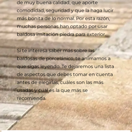
de muy buena calidad, que aporte
comodidad, seguridad y que la haga lucir
más bonita de lo normal. Por esta razón,
muchas personas han optado por usar
baldosa imitación piedra para exterior.
Si te interesa saber más sobre las
baldosas de porcelánico, te animamos a
que sigas leyendo. Te dejaremos una lista
de aspectos que debes tomar en cuenta
antes de elegirlas, cuáles son las más
usadas y cuál es la que más se
recomienda.