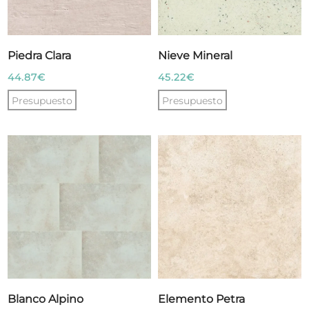
se
pueden
elegir
Piedra Clara
Nieve Mineral
en
44.87
€
45.22
€
la
Presupuesto
Presupuesto
página
de
producto
Blanco Alpino
Elemento Petra