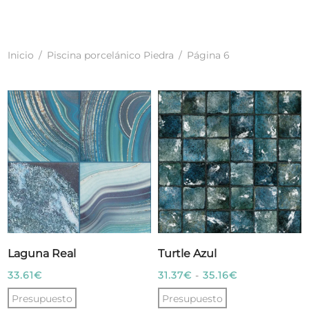
Inicio
/
Piscina porcelánico Piedra
/
Página 6
Laguna Real
Turtle Azul
Rango
33.61
€
31.37
€
-
35.16
€
de
Presupuesto
Presupuesto
precios: