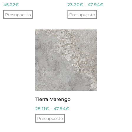
Rango
45.22
€
23.20
€
-
47.94
€
de
Presupuesto
Presupuesto
precios:
Este
desde
producto
23.20€
tiene
hasta
múltiples
47.94€
variantes.
Las
opciones
se
pueden
elegir
Tierra Marengo
en
Rango
25.11
€
-
47.94
€
la
de
Presupuesto
página
precios:
de
Este
desde