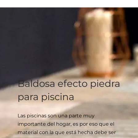
producto
producto
25.11€
tiene
hasta
múltiples
47.94€
variantes.
Las
opciones
se
pueden
elegir
en
Baldosa efecto piedra
la
para piscina
página
de
producto
Las piscinas son una parte muy
importante del hogar, es por eso que el
material con la que está hecha debe ser