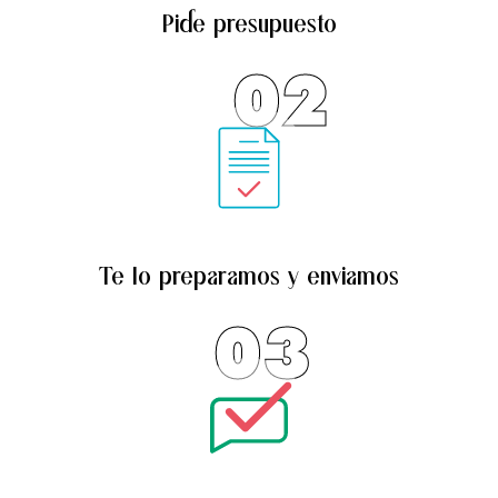
Pide presupuesto
página
de
02
producto
Te lo preparamos y enviamos
03