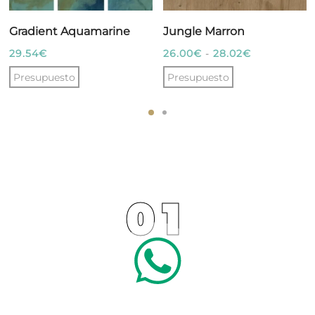
Gradient Aquamarine
Jungle Marron
Rango
29.54
€
26.00
€
-
28.02
€
de
Presupuesto
Presupuesto
precios:
Este
desde
producto
26.00€
tiene
hasta
múltiples
28.02€
variantes.
Las
01
opciones
se
pueden
elegir
en
la