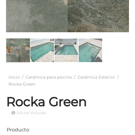
elánico Antideslizante
ación Gresite
Inicio
/
Cerámica para piscina
/
Cerámica Exterior
/
Rocka Green
Rocka Green
IVA no incluido
Producto