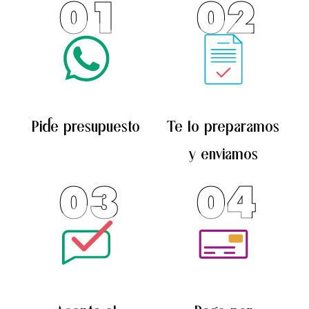
01
02
opciones
se
pueden
elegir
en
la
Pide presupuesto
Te lo preparamos
página
de
y enviamos
producto
03
04