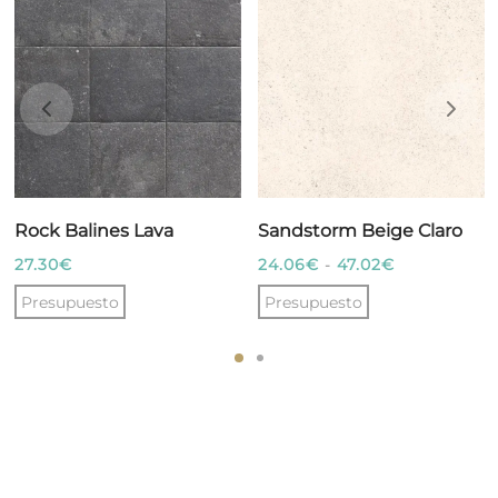
Rock Balines Lava
Sandstorm Beige Claro
Rango
27.30
€
24.06
€
-
47.02
€
de
Presupuesto
Presupuesto
precios:
Este
desde
producto
24.06€
tiene
hasta
múltiples
47.02€
variantes.
Las