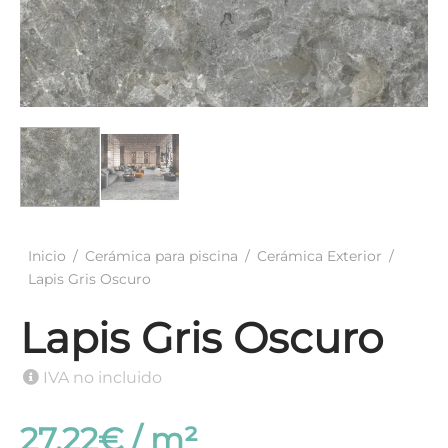
elánico Antideslizante
ación Gresite
Inicio
/
Cerámica para piscina
/
Cerámica Exterior
/
Lapis Gris Oscuro
Lapis Gris Oscuro
IVA no incluido
27.22
€