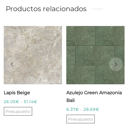
Productos relacionados
Lapis Beige
Azulejo Green Amazonia
Bali
Rango
26.05
€
-
51.14
€
de
Rango
6.37
€
-
28.69
€
Presupuesto
precios:
de
Presupuesto
Este
desde
precios: