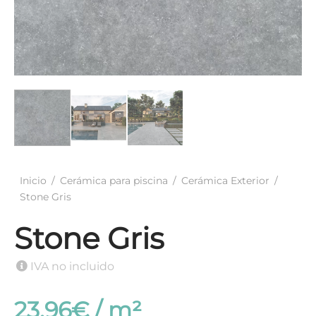
elánico Antideslizante
ación Gresite
Inicio
/
Cerámica para piscina
/
Cerámica Exterior
/
Stone Gris
Stone Gris
IVA no incluido
23.96
€