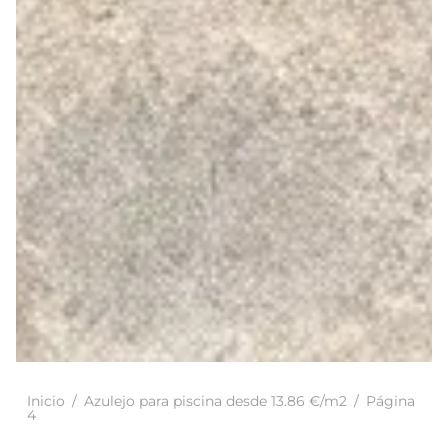
Inicio
/
Azulejo para piscina desde 13.86 €/m2
/
Página
4