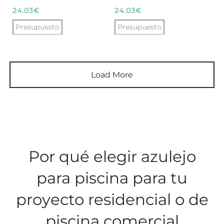
en
en
24.03
€
24.03
€
la
la
Presupuesto
Presupuesto
página
página
de
de
producto
producto
Load More
Por qué elegir azulejo
para piscina para tu
proyecto residencial o de
piscina comercial