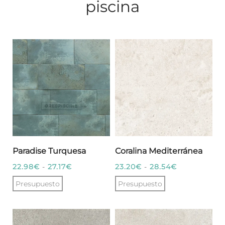
piscina
Paradise Turquesa
Coralina Mediterránea
Rango
Rango
22.98
€
-
27.17
€
23.20
€
-
28.54
€
de
de
Presupuesto
Presupuesto
precios:
precios:
Este
Este
desde
desde
producto
producto
22.98€
23.20€