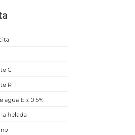
ta
cita
te C
te R11
e agua E ≤ 0,5%
 la helada
ano