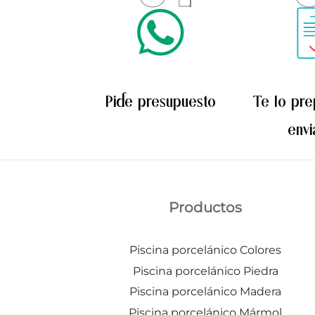
Las
opciones
se
pueden
elegir
Pide presupuesto
Te lo pr
en
la
env
página
de
producto
Productos
Piscina porcelánico Colores
Piscina porcelánico Piedra
Piscina porcelánico Madera
Piscina porcelánico Mármol