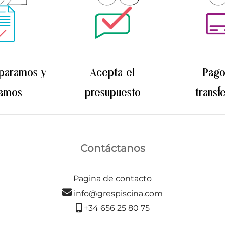
Las
opciones
se
pueden
elegir
eparamos y
Acepta el
Pago
en
la
iamos
presupuesto
transf
página
de
producto
Contáctanos
Pagina de contacto
info@grespiscina.com
+34 656 25 80 75