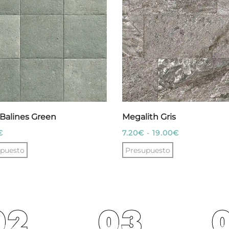
Balines Green
Megalith Gris
Rango
€
7.20
€
-
19.00
€
de
puesto
Presupuesto
precios:
Este
desde
producto
7.20€
tiene
hasta
02
03
múltiples
19.00€
variantes.