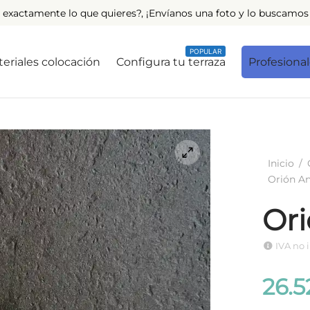
 exactamente lo que quieres?, ¡Envíanos una foto y lo buscamos 
POPULAR
eriales colocación
Configura tu terraza
Profesiona
Inicio
/
Orión An
Ori
IVA no 
26.5