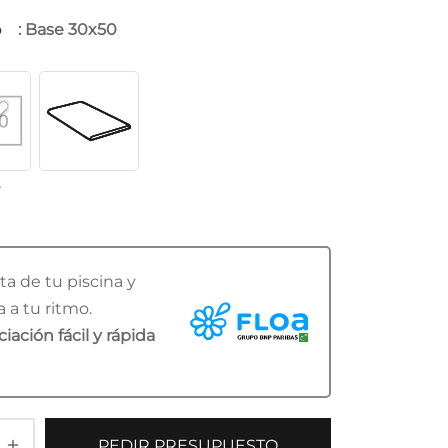
o
: Base 30x50
r
ta de tu piscina y
 a tu ritmo.
iación fácil y rápida
PEDIR PRESUPUESTO