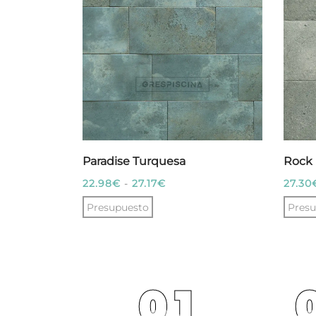
Paradise Turquesa
Rock 
Rango
22.98
€
-
27.17
€
27.30
de
Presupuesto
Presu
precios:
Este
desde
producto
22.98€
tiene
hasta
01
múltiples
27.17€
variantes.