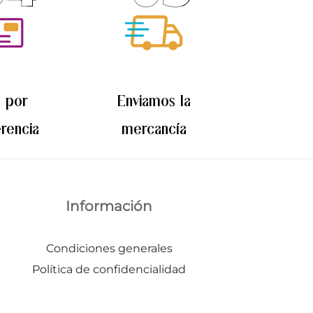
Las
opciones
se
pueden
elegir
 por
Enviamos la
en
la
erencia
mercancía
página
de
producto
Información
Condiciones generales
Política de confidencialidad