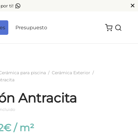
por ti!
les
Presupuesto
Cerámica para piscina
/
Cerámica Exterior
/
tracita
ón Antracita
incluido
2
€