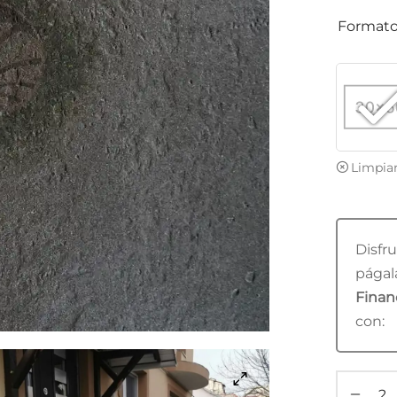
Format
Limpia
Disfru
págala
Financ
con: