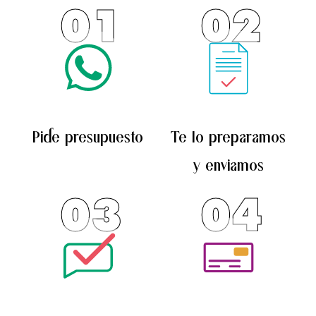
Las
01
02
opciones
se
pueden
elegir
en
la
Pide presupuesto
Te lo preparamos
página
de
y enviamos
producto
03
04