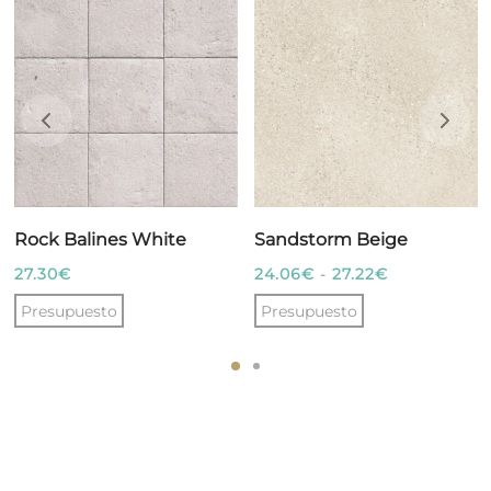
Rock Balines White
Sandstorm Beige
Rango
27.30
€
24.06
€
-
27.22
€
de
Presupuesto
Presupuesto
precios:
Este
desde
producto
24.06€
tiene
hasta
múltiples
27.22€
variantes.