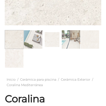
elánico Antideslizante
ación Gresite
Inicio
/
Cerámica para piscina
/
Cerámica Exterior
/
Coralina Mediterránea
Coralina