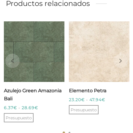
Productos relacionados
Azulejo Green Amazonia
Elemento Petra
Bali
Rango
23.20
€
-
47.94
€
de
Rango
6.37
€
-
28.69
€
Presupuesto
precios:
de
Presupuesto
Este
desde
precios:
Este
producto
23.20€
desde