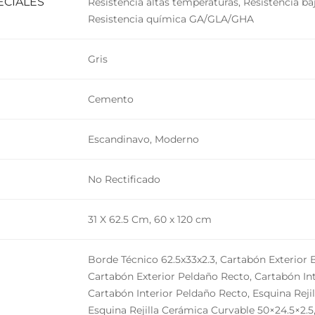
ECIALES
Resistencia altas temperaturas, Resistencia ba
Resistencia química GA/GLA/GHA
Gris
Cemento
Escandinavo, Moderno
No Rectificado
31 X 62.5 Cm, 60 x 120 cm
Borde Técnico 62.5x33x2.3, Cartabón Exterior 
Cartabón Exterior Peldaño Recto, Cartabón Int
Cartabón Interior Peldaño Recto, Esquina Reji
Esquina Rejilla Cerámica Curvable 50×24.5×2.5,