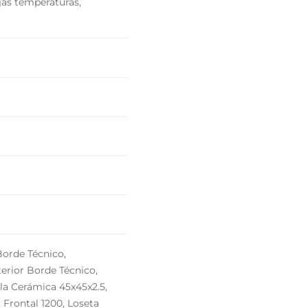
jas temperaturas,
Borde Técnico,
erior Borde Técnico,
lla Cerámica 45x45x2.5,
 Frontal 1200, Loseta