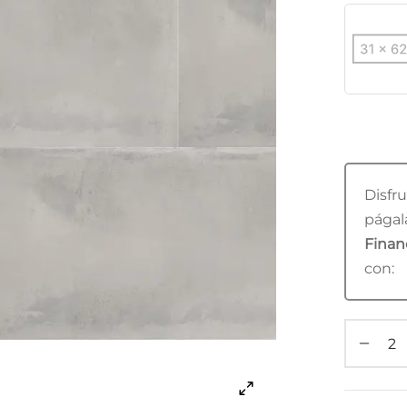
Disfru
págala
Financ
con: