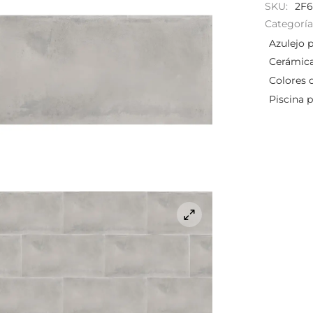
SKU:
2F6
Categoría
Azulejo 
Cerámica
Colores 
Piscina p