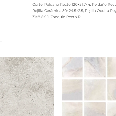
Corte, Peldaño Recto 120×31.7×4, Peldaño Rect
Rejilla Cerámica 50×24.5×2.5, Rejilla Oculta Re
31×8.6×1.1, Zanquín Recto R.