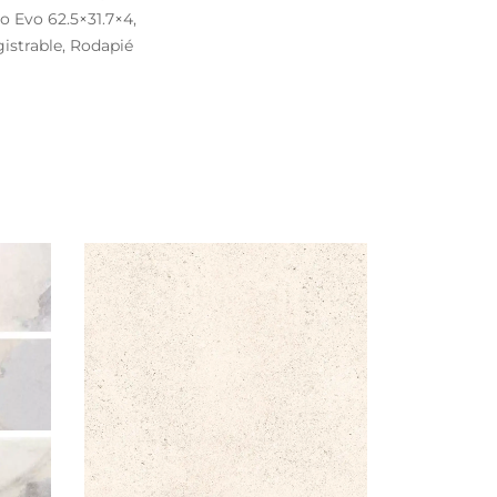
o Evo 62.5×31.7×4,
gistrable, Rodapié