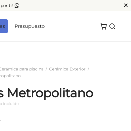
por ti!
les
Presupuesto
Cerámica para piscina
/
Cerámica Exterior
/
ropolitano
s Metropolitano
o incluido
o