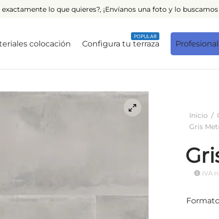
 exactamente lo que quieres?, ¡Envíanos una foto y lo buscamos 
POPULAR
eriales colocación
Configura tu terraza
Profesiona
Inicio
/
Gris Met
Gri
IVA n
Format