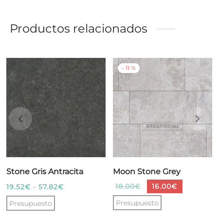
Productos relacionados
-
11
%
Stone Gris Antracita
Moon Stone Grey
Rango
El
El
18.00
€
16.00
€
19.52
€
-
57.82
€
de
precio
precio
Presupuesto
Presupuesto
precios:
original
actual